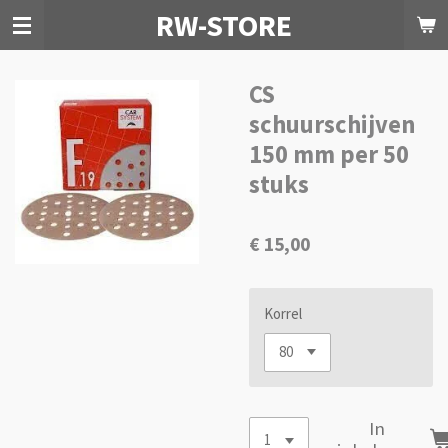
RW-STORE
Ga
direct
naar
de
CS
hoofdinhoud
schuurschijven
150 mm per 50
stuks
€ 15,00
Korrel
In