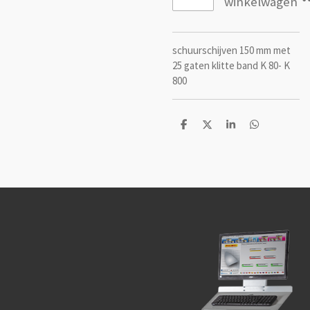
winkelwagen
schuurschijven 150 mm met
25 gaten klitte band K 80- K
800
D
D
S
D
e
e
h
e
l
e
a
l
e
l
r
e
n
e
n