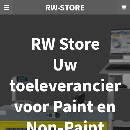
RW-STORE
Ga
direct
naar
de
hoofdinhoud
RW Store
Uw
toeleverancier
voor Paint en
Non-Paint