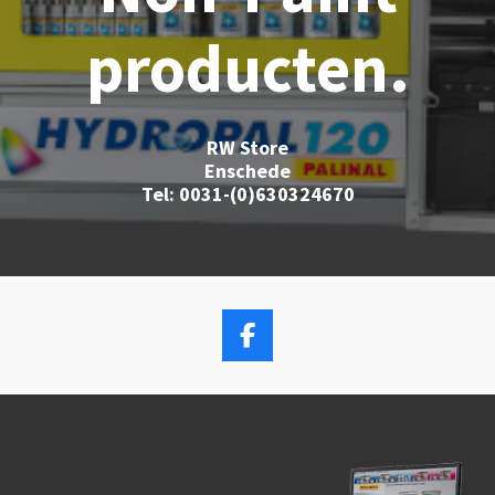
producten.
RW Store
Enschede
Tel:
0031-(0)630324670
F
a
c
e
b
o
o