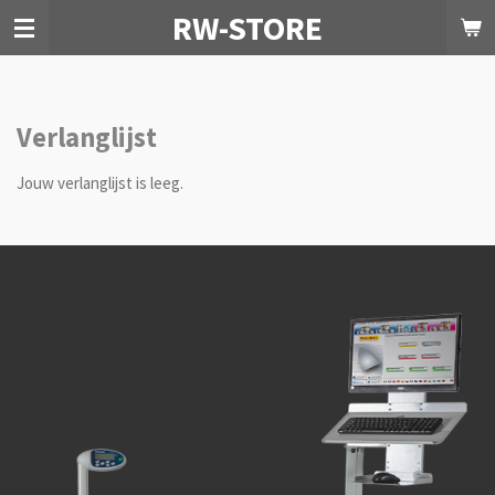
RW-STORE
Ga
direct
naar
de
hoofdinhoud
Verlanglijst
Jouw verlanglijst is leeg.