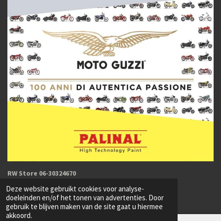
RW Store 06-30324670
© 2023 - 2026 RW-Store
Deze website gebruikt cookies voor analyse-
Powered by
JouwWeb
doeleinden en/of het tonen van advertenties. Door
gebruik te blijven maken van de site gaat u hiermee
akkoord.