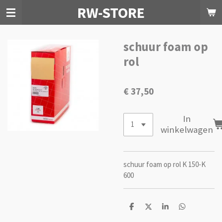
RW-STORE
Ga
direct
naar
de
schuur foam op
hoofdinhoud
rol
€ 37,50
In
winkelwagen
schuur foam op rol K 150-K
600
D
D
S
D
e
e
h
e