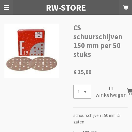
RW-STORE
Ga
direct
naar
de
CS
hoofdinhoud
schuurschijven
150 mm per 50
stuks
€ 15,00
In
winkelwagen
schuurschijven 150 mm 25
gaten