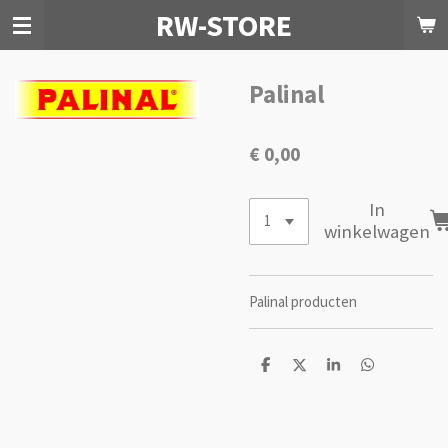
RW-STORE
Ga
direct
naar
de
Palinal
hoofdinhoud
€ 0,00
In
winkelwagen
Palinal producten
D
D
S
D
e
e
h
e
l
e
a
l
e
l
r
e
n
e
n