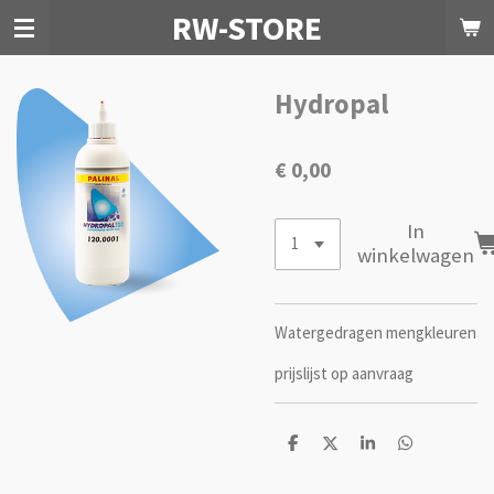
RW-STORE
Ga
direct
naar
de
Hydropal
hoofdinhoud
€ 0,00
In
winkelwagen
Watergedragen mengkleuren
prijslijst op aanvraag
D
D
S
D
e
e
h
e
l
e
a
l