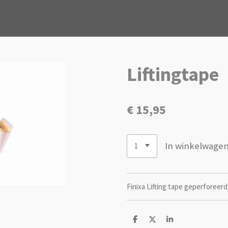
Liftingtape
€ 15,95
In winkelwage
Finixa Lifting tape geperforeerd
D
D
S